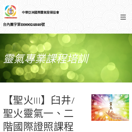
中華亞洲國際靈氣發展協會
選單
台內團字第1100024840號
靈氣專業課程培訓
【聖火III】臼井/
聖火靈氣一、二
階國際證照課程