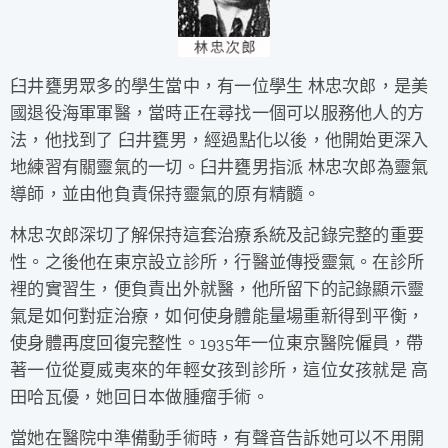
臼井甕男眾多的學生當中，有一位學生 林忠次郎，是美
國退役海軍軍醫，當時正在尋找一個可以服務他人的方
法，他找到了 臼井甕男，經過點化以後，他開始更深入
地練習有關靈氣的一切。臼井甕男指派 林忠次郎為靈氣
導師，並由他負責保持靈氣的原有精髓。
林忠次郎深切了解保持這套治療系統及記錄完整的重要
性。之後他在東京設立診所，行醫並傳授靈氣。在診所
裡的實習生，便負責出外就醫，他所留下的記錄顯示靈
氣是如何對症治療，如何使身體能量場重新得到平衡，
使身體再度回復完整性。1935年一位東京醫院僱員，帶
著一位從夏威夷來的年輕女孩到診所，這位女孩就是 高
田哈瓦優，她回日本做腫瘤手術。
當她在醫院中準備動手術時，有聲音告訴她可以不用開