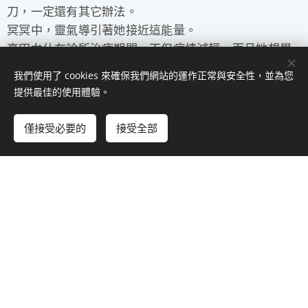
刀，一定還有其它辦法。
冥冥中，靈氣導引著她接近這能量。
高田女仕在診所治療期間，不但病情減輕，而且她想學
習靈氣的欲望也逐日增強。
我們使用了 cookies 來確保我們網站的運作正常與安全性，並為您
提供最佳的使用體驗。
僅接受必要的
接受全部
高田女仕和她兩個女兒留在日本，與 林忠次郎同住一
年，每天都和 林忠次郎練習靈氣。
高田女仕帶著這天賜禮物回到夏威夷。在當地，她的工
作逐漸展開，沒多久之後，林忠次郎和他的女兒一同來