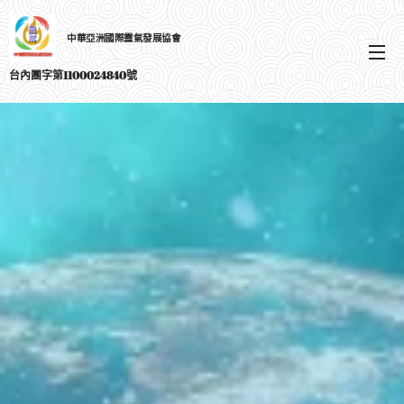
中華亞洲國際靈氣發展協會
選單
台內團字第1100024840號