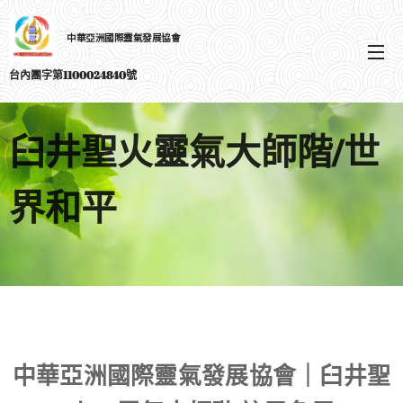
中華亞洲國際靈氣發展協會
選單
台內團字第1100024840號
臼井聖火靈氣大師階/世
界和平
中華亞洲國際靈氣發展協會｜臼井聖