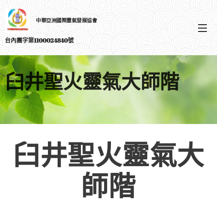
中華亞洲國際靈氣發展協會
選單
台內團字第1100024840號
臼井聖火靈氣大師階
臼井聖火靈氣大
師階